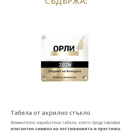
СЪДЪРЖА:
Табела от акрилно стъкло
Внимателно изработена табела, която представлява
елегантен символ на постиженията и престижа.