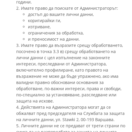
години.
2. Имате право да поискате от Администраторът:
достъп до вашите лични данни,
коригирайки ги,
изтриване,
ограничения за обработка,
и преносимост на данни.
3. Имате право да възразите срещу обработването,
посочено в точка 3.3 в) срещу обработването на
лични данни с цел изпълнение на законните
интереси, преследвани от Администратора,
включително профилиране, като правото на
възражение не може да бъде упражнено, ако има
валидни правно обосновани основания за
обработване, по-важни интереси, права и свободи,
по-специално за установяване, разследване или
защита на искове.
4. Действията на Администратора могат да се
обжалват пред председателя на Службата за защита
на личните данни, ул. Stawki 2, 00-193 Варшава.
5. Личните данни не се предават от трети страни по
смисъла на разпоредбите за защита на личните