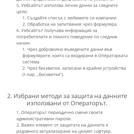
5. Уебсайтът използва лични данни за следните
цели:
1. Създайте списък с любимите си компании
2. Обработка на запитвания чрез формуляра.
6. Уебсайтът получава информация за
потребителите и тяхното поведение по следния
начин:
1. Чрез доброволно въведените данни във
формулярите, които са входирани в Операторката
система.
2. Чрез бисквитки, записани в крайни устройства
(т.нар. „бисквитки“).
2. Избрани методи за защита на данните
използвани от Операторът.
1. Операторът периодично сменя своите
административни пароли.
2. Важен елемент от защитата на данните е
редовното актуализиране на целият софтуер,