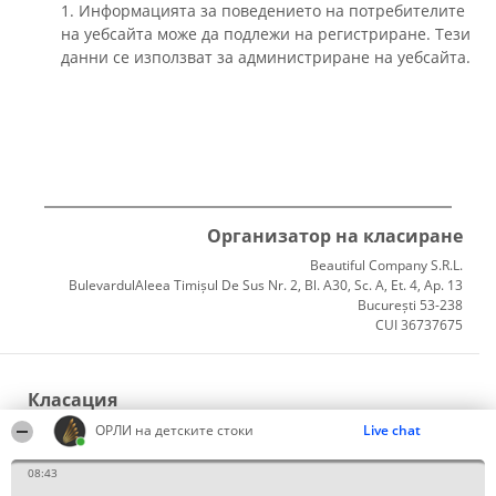
1. Информацията за поведението на потребителите
на уебсайта може да подлежи на регистриране. Тези
данни се използват за администриране на уебсайта.
Организатор на класиране
Beautiful Company S.R.L.
BulevardulAleea Timișul De Sus Nr. 2, Bl. A30, Sc. A, Et. 4, Ap. 13
București 53-238
CUI 36737675
Класация
Победители
ОРЛИ на детските стоки
Live chat
Списък на всички победители
Правила
08:43
Статут/Устав