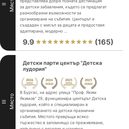
Място
представлява добре позната дестинация
II
за детски забавления, където се предлагат
разнообразни възможности за
организиране на събития. Центърът е
създаден с мисъл за децата и предоставя
адаптирана, модерно ...
9.9
(165)
Детски парти център "Детска
лудория"
В Бургас, на адрес улица "Проф. Яким
Място
Якимов" 29, функционира центърът Детска
III
лудория, който е специализиран в
организирането на детски празнични
събития. Мястото превръща всяко
тържество в запомнящо се преживяване,
изпълнено с веселие и усмивки. ...