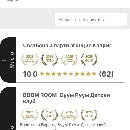
Бургас
Сватбена и парти агенция Каприз
Място
I
10.0
(62)
BOOM ROOM- Буум Руум Детски
клуб
Базиран в Бургас, Буум Руум Детски клуб