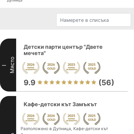
Дупница
Детски парти център "Двете
мечета"
Място
I
9.9
(56)
Кафе-детски кът Замъкът
Разположено в Дупница, Кафе-детски кът