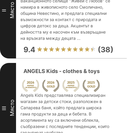
Ваканционното селище "Живей с Любов" се
Място
намира в живописното село Смоличано,
II
община Невестино, и предлага специални
възможности за контакт с природата и
цифров детокс за деца. Акцентът в
дейността му е насочен към възвръщане
на връзката между децата ...
9.4
(38)
ANGELS Kids - clothes & toys
Angels Kids представлява специализиран
магазин за детски стоки, разположен в
Място
Сапарева баня, който предлага широка
III
гама продукти за деца и бебета. В
асортимента му са включени облекла,
съобразени с последните тенденции, които
гарантират удобство ...