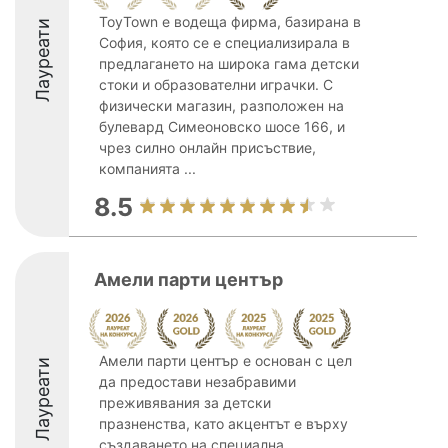
ToyTown е водеща фирма, базирана в
Лауреати
София, която се е специализирала в
предлагането на широка гама детски
стоки и образователни играчки. С
физически магазин, разположен на
булевард Симеоновско шосе 166, и
чрез силно онлайн присъствие,
компанията ...
8.5
Амели парти център
Амели парти център е основан с цел
Лауреати
да предостави незабравими
преживявания за детски
празненства, като акцентът е върху
създаването на специална