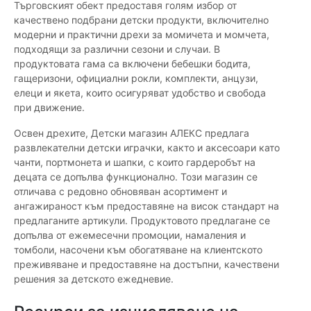
Търговският обект предоставя голям избор от
качествено подбрани детски продукти, включително
модерни и практични дрехи за момичета и момчета,
подходящи за различни сезони и случаи. В
продуктовата гама са включени бебешки бодита,
гащеризони, официални рокли, комплекти, анцузи,
елеци и якета, които осигуряват удобство и свобода
при движение.
Освен дрехите, Детски магазин АЛЕКС предлага
развлекателни детски играчки, както и аксесоари като
чанти, портмонета и шапки, с които гардеробът на
децата се допълва функционално. Този магазин се
отличава с редовно обновяван асортимент и
ангажираност към предоставяне на висок стандарт на
предлаганите артикули. Продуктовото предлагане се
допълва от ежемесечни промоции, намаления и
томболи, насочени към обогатяване на клиентското
преживяване и предоставяне на достъпни, качествени
решения за детското ежедневие.