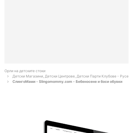
Орли на детските стоки
Детски Магазини, Детски Центрове, Детски Парти Клубове - Русе
СлингоМами - Slingomommy.com - Бебеносене и боси обувки