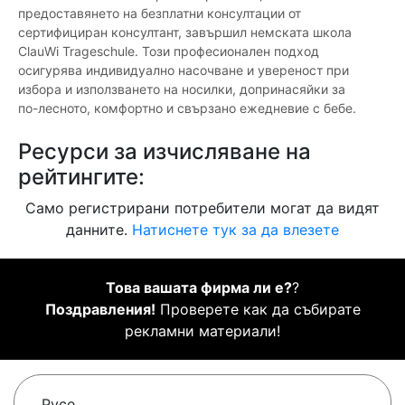
предоставянето на безплатни консултации от
сертифициран консултант, завършил немската школа
ClauWi Trageschule. Този професионален подход
осигурява индивидуално насочване и увереност при
избора и използването на носилки, допринасяйки за
по-лесното, комфортно и свързано ежедневие с бебе.
Ресурси за изчисляване на
рейтингите:
Само регистрирани потребители могат да видят
данните.
Натиснете тук за да влезете
Това вашата фирма ли е?
?
Поздравления!
Проверете как да събирате
рекламни материали!
Русе