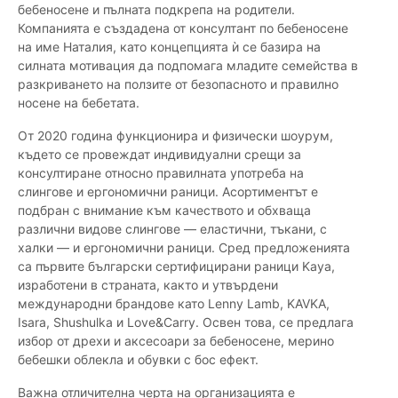
бебеносене и пълната подкрепа на родители.
Компанията е създадена от консултант по бебеносене
на име Наталия, като концепцията ѝ се базира на
силната мотивация да подпомага младите семейства в
разкриването на ползите от безопасното и правилно
носене на бебетата.
От 2020 година функционира и физически шоурум,
където се провеждат индивидуални срещи за
консултиране относно правилната употреба на
слингове и ергономични раници. Асортиментът е
подбран с внимание към качеството и обхваща
различни видове слингове — еластични, тъкани, с
халки — и ергономични раници. Сред предложенията
са първите български сертифицирани раници Kaya,
изработени в страната, както и утвърдени
международни брандове като Lenny Lamb, KAVKA,
Isara, Shushulka и Love&Carry. Освен това, се предлага
избор от дрехи и аксесоари за бебеносене, мерино
бебешки облекла и обувки с бос ефект.
Важна отличителна черта на организацията е