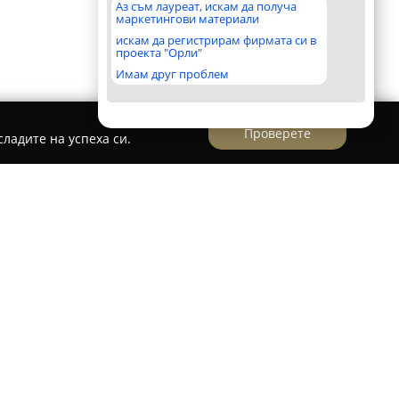
Аз съм лауреат, искам да получа
маркетингови материали
искам да регистрирам фирмата си в
проекта "Орли"
Имам друг проблем
Проверете
ладите на успеха си.
ingoteka Babywearing Store Sofia
о специализиран център в София, ориентиран
а детското развитие, с акцент върху
ки продукти. Магазинът предлага
ергономични раници с доказано качество от
o, осигуряващи безопасност и удобство на