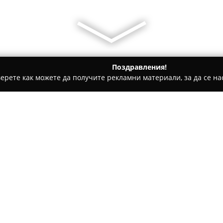
Поздравления!
ерете как можете да получите рекламни материали, за да се нас
ски Центрове, Детски Парти Клубове - София
Слинготека/ Sl
g Store Sofia
Относно компанията:
Слинготека
функционира кат
към бебеносенето и грижата з
внимателно селектирани детс
разнообразие от слингове и 
марки като Isara, Neko и Bek