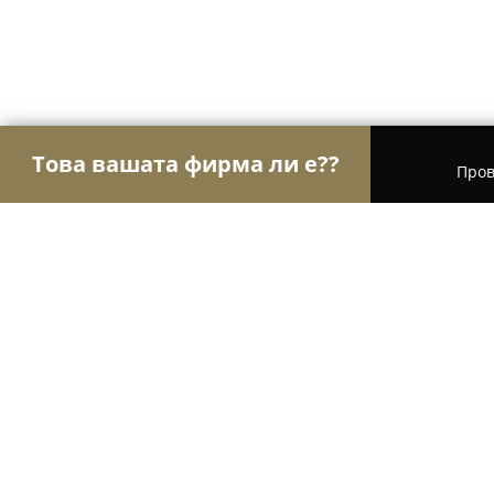
Това вашата фирма ли е??
Пров
Орли на детските стоки
Детски Магазини, Дет
Слинготека/ Slingoteka Babywearin
9.9
(116)