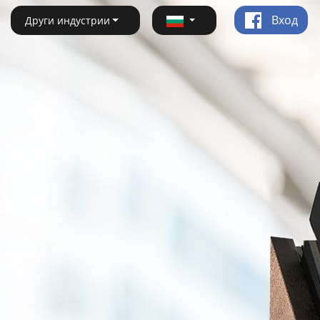
Вход
Други индустрии