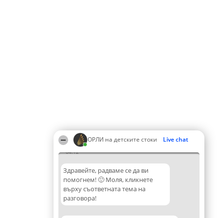
ОРЛИ на детските стоки
Live chat
04:12
Здравейте, радваме се да ви
помогнем! 🙂 Моля, кликнете
върху съответната тема на
разговора!