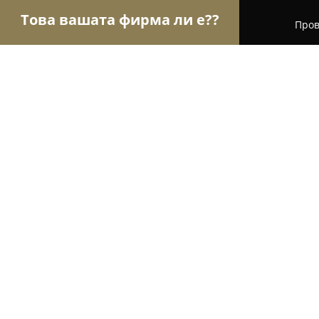
Това вашата фирма ли е??
Пров
Орли на детските стоки
Детски Магазини, Дет
Sugar'n Cute
8.6
(8)
Пловдив, Улица Ибър 19
Покажи телефонния номер