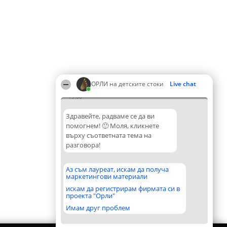
ОРЛИ на детските стоки
Live chat
15:06
Здравейте, радваме се да ви
помогнем! 🙂 Моля, кликнете
върху съответната тема на
разговора!
Аз съм лауреат, искам да получа
маркетингови материали
искам да регистрирам фирмата си в
проекта "Орли"
Имам друг проблем