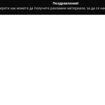
Поздравления!
ерете как можете да получите рекламни материали, за да се нас
ски Центрове, Детски Парти Клубове - Пловдив
Sugar'n Cute
Относно компанията:
Удобно разположен на улица 
специализиран детски бутик,
осигурят комфорт и радост за
бебешки и детски артикули, о
необходимо за пълното разви
Магазинът е известен с отл
към клиентите, което осигур
пазаруване. Получените пози
стремежа на бутика към висо
включва внимателно подбрани