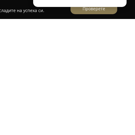
Проверете
ладите на успеха си.
Ибър 19 в Пловдив,
Sugar'n Cute
представлява
 предлагащ подбрани стоки, предназначени да
 най-малките. Като утвърден магазин за
бектът се стреми да предостави всичко
тие и щастливо детство на всяко дете.
ично обслужване и индивидуално отношение
ява приятен и безпроблемен процес на
тивни отзиви от родители подчертават
ко качество и удовлетвореност. Асортиментът
 продукти, които комбинират практичност,