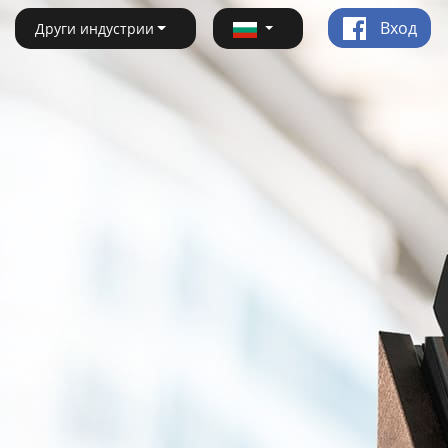
Вход
Други индустрии