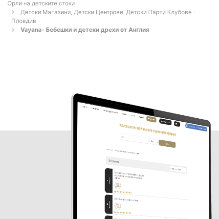
Орли на детските стоки
Детски Магазини, Детски Центрове, Детски Парти Клубове -
Пловдив
Vayana- Бебешки и детски дрехи от Англия