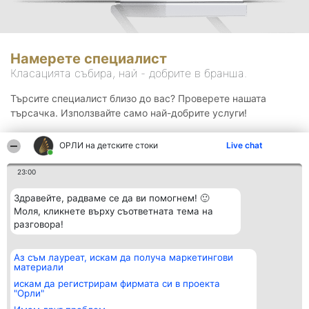
Намерете специалист
Класацията събира, най - добрите в бранша.
Търсите специалист близо до вас? Проверете нашата
търсачка. Използвайте само най-добрите услуги!
ОРЛИ на детските стоки
Live chat
Търсене
23:00
Здравейте, радваме се да ви помогнем! 🙂
Моля, кликнете върху съответната тема на
разговора!
Аз съм лауреат, искам да получа маркетингови
Организатор на
Класация
Контакти
материали
класиране
Победители
Контакти
Beautiful Company S.R.L.
Списък на
искам да регистрирам фирмата си в проекта
BulevardulAleea Timișul De
всички
"Орли"
Sus Nr. 2, Bl. A30, Sc. A, Et.
победители
4, Ap. 13