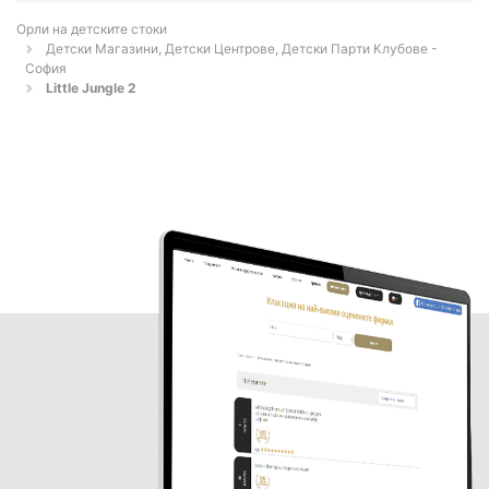
Орли на детските стоки
Детски Магазини, Детски Центрове, Детски Парти Клубове -
София
Little Jungle 2