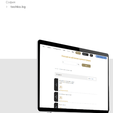
София
techko.bg