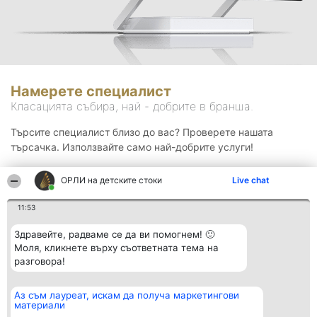
Намерете специалист
Класацията събира, най - добрите в бранша.
Търсите специалист близо до вас? Проверете нашата
търсачка. Използвайте само най-добрите услуги!
ОРЛИ на детските стоки
Live chat
Търсене
11:53
Здравейте, радваме се да ви помогнем! 🙂
Моля, кликнете върху съответната тема на
разговора!
Аз съм лауреат, искам да получа маркетингови
Организатор на
Класация
Контакти
материали
класиране
Победители
Контакти
Beautiful Company S.R.L.
Списък на