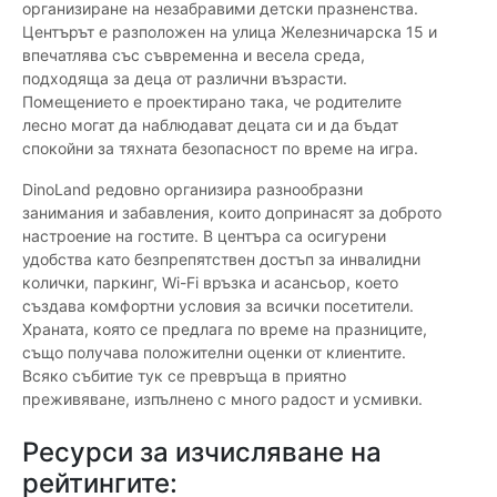
организиране на незабравими детски празненства.
Центърът е разположен на улица Железничарска 15 и
впечатлява със съвременна и весела среда,
подходяща за деца от различни възрасти.
Помещението е проектирано така, че родителите
лесно могат да наблюдават децата си и да бъдат
спокойни за тяхната безопасност по време на игра.
DinoLand редовно организира разнообразни
занимания и забавления, които допринасят за доброто
настроение на гостите. В центъра са осигурени
удобства като безпрепятствен достъп за инвалидни
колички, паркинг, Wi-Fi връзка и асансьор, което
създава комфортни условия за всички посетители.
Храната, която се предлага по време на празниците,
също получава положителни оценки от клиентите.
Всяко събитие тук се превръща в приятно
преживяване, изпълнено с много радост и усмивки.
Ресурси за изчисляване на
рейтингите: