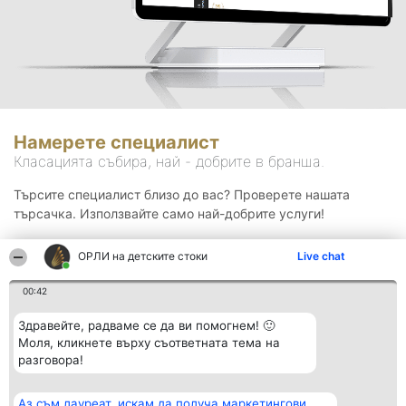
Намерете специалист
Класацията събира, най - добрите в бранша.
Търсите специалист близо до вас? Проверете нашата
търсачка. Използвайте само най-добрите услуги!
ОРЛИ на детските стоки
Live chat
Търсене
00:42
Здравейте, радваме се да ви помогнем! 🙂
Моля, кликнете върху съответната тема на
разговора!
Аз съм лауреат, искам да получа маркетингови
Организатор на
Класация
Контакти