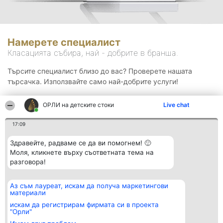
Намерете специалист
Класацията събира, най - добрите в бранша.
Търсите специалист близо до вас? Проверете нашата
търсачка. Използвайте само най-добрите услуги!
ОРЛИ на детските стоки
Live chat
Търсене
17:09
Здравейте, радваме се да ви помогнем! 🙂
Моля, кликнете върху съответната тема на
разговора!
Аз съм лауреат, искам да получа маркетингови
Организатор на
Класация
Контакти
материали
класиране
Победители
Контакти
Beautiful Company S.R.L.
Списък на
искам да регистрирам фирмата си в проекта
BulevardulAleea Timișul De
всички
"Орли"
Sus Nr. 2, Bl. A30, Sc. A, Et.
победители
4, Ap. 13