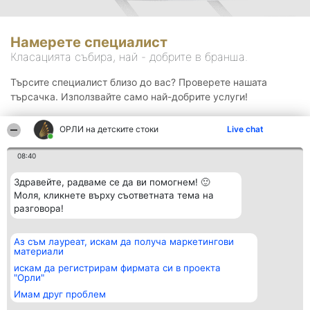
Намерете специалист
Класацията събира, най - добрите в бранша.
Търсите специалист близо до вас? Проверете нашата
търсачка. Използвайте само най-добрите услуги!
ОРЛИ на детските стоки
Live chat
Търсене
08:40
Здравейте, радваме се да ви помогнем! 🙂
Моля, кликнете върху съответната тема на
разговора!
Аз съм лауреат, искам да получа маркетингови
Организатор на
Класация
Контакти
материали
класиране
Победители
Контакти
Beautiful Company S.R.L.
Списък на
искам да регистрирам фирмата си в проекта
BulevardulAleea Timișul De
всички
"Орли"
Sus Nr. 2, Bl. A30, Sc. A, Et.
победители
Имам друг проблем
4, Ap. 13
Правила
București 53-238
Статут/Устав