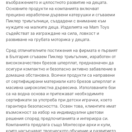
въображението и цялостното развитие на децата.
Основните продукти на компанията включват
прецизно изработени дървени катерушки и сгъваеми
Пиклер триъгълници, създадени с внимание към
нуждите на малките деца. Изделията на Mam Toys
съдействат за изграждане на сила, ловкост и
развиване на грубата моторика у децата.
Сред отличителните постижения на фирмата е първият
в България сгъваем Пиклер триъгълник, изработен от
висококачествен брезов шперплат, предназначен да
осигури компактно и безопасно активно забавление в
домашна обстановка. Всички продукти са направени
от сертифицирани материали като брезов шперплат и
масивна широколистна дървесина. Използваните бои
са на водна основа и притежават необходимите
сертификати за употреба при детски играчки, което
гарантира безопасността. Освен това, клиентите имат
възможност за избор на индивидуални цветови
решения според предпочитанията и интериора си.
Компанията предлага също Монтесори арки и кули,
които насърчават творческото обучение и развитието