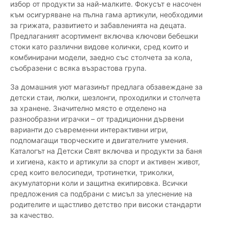
избор от продукти за най-малките. Фокусът е насочен
към осигуряване на пълна гама артикули, необходими
за грижата, развитието и забавленията на децата.
Предлаганият асортимент включва ключови бебешки
стоки като различни видове колички, сред които и
комбинирани модели, заедно със столчета за кола,
съобразени с всяка възрастова група.
За домашния уют магазинът предлага обзавеждане за
детски стаи, люлки, шезлонги, проходилки и столчета
за хранене. Значително място е отделено на
разнообразни играчки – от традиционни дървени
варианти до съвременни интерактивни игри,
подпомагащи творческите и двигателните умения.
Каталогът на Детски Свят включва и продукти за баня
и хигиена, както и артикули за спорт и активен живот,
сред които велосипеди, тротинетки, триколки,
акумулаторни коли и защитна екипировка. Всички
предложения са подбрани с мисъл за улеснение на
родителите и щастливо детство при високи стандарти
за качество.