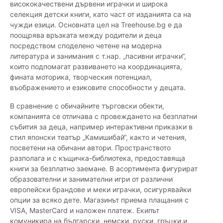
висококачествени дървени играчки и широка
селекция детски книги, като част от изданията са на
чужди езици. Основната цел на Treehouse.bg е да
поощрява връзката между родители и деца
посредством споделено четене на модерна
литература и занимания с т.нар. „пасивни играчки“,
които подпомагат развиването на координацията,
фината моторика, творческия потенциал,
въображението и езиковите способности у децата.
В сравнение с обичайните търговски обекти,
компанията се отличава с провеждането на безплатни
събития за деца, например интерактивни приказки в
стил японски театър „Камишибай“, както и четения,
посветени на обичани автори. Пространството
разполага и с къщичка-библиотека, предоставяща
книги за безплатно заемане. В асортимента фигурират
образователни и занимателни игри от различни
европейски брандове и меки играчки, осигурявайки
опции за всяко дете. Магазинът приема плащания с
VISA, MasterCard и наложен платеж. Екипът
комуникира на български, немски, руски, гръцки и