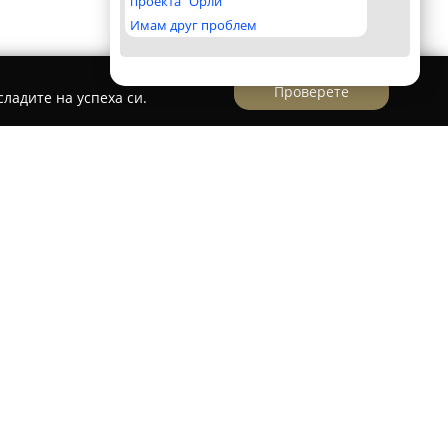
проекта "Орли"
Имам друг проблем
Проверете
ладите на успеха си.
 2
 десет години
Ам Ам бебе 2
заема стабилна
к, фокусирайки се върху предлагането на
 бебета и деца. Като част от "Ивета
се е доказала като доверен партньор на
ат избор от стоки, необходими за всички етапи
ждането до по-късните години.
ключва внимателно подбрани артикулa като