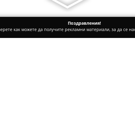
Поздравления!
ерете как можете да получите рекламни материали, за да се нас
ски Центрове, Детски Парти Клубове - Казанлък
Ам Ам бебе
Относно компанията:
В продължение на повече от
позиция на пазара в Казанлъ
висококачествени продукти за
Чавдарова" ООД, компанията 
родителите, осигурявайки бог
на детското развитие – от ра
Асортиментът на магазина в