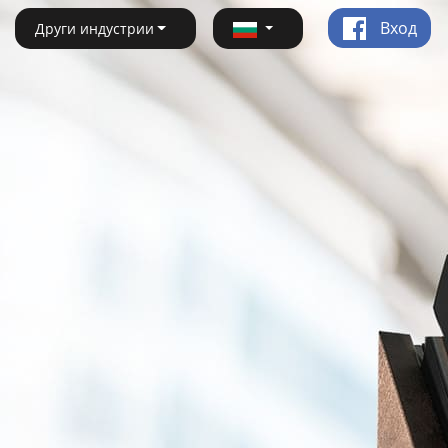
Вход
Други индустрии