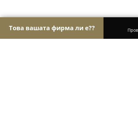
Това вашата фирма ли е??
Пров
Орли на детските стоки
Детски Магазини, Дет
Ам Ам бебе 2
10
(39)
Казанлък, ул."Александър Стамболийски" 7