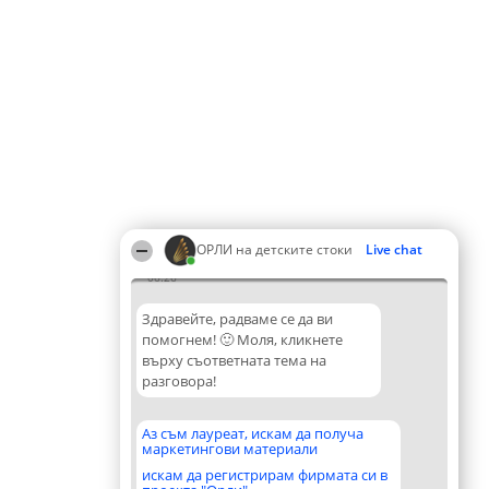
ОРЛИ на детските стоки
Live chat
06:26
Здравейте, радваме се да ви
помогнем! 🙂 Моля, кликнете
върху съответната тема на
разговора!
Аз съм лауреат, искам да получа
маркетингови материали
искам да регистрирам фирмата си в