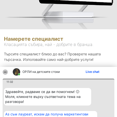
Намерете специалист
Класацията събира, най - добрите в бранша.
Търсите специалист близо до вас? Проверете нашата
търсачка. Използвайте само най-добрите услуги!
ОРЛИ на детските стоки
Live chat
Търсене
11:32
Здравейте, радваме се да ви помогнем! 🙂
Моля, кликнете върху съответната тема на
разговора!
Аз съм лауреат, искам да получа маркетингови
Организатор на
Класация
Контакти