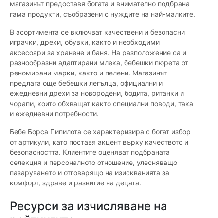
магазинът предоставя богата и внимателно подбрана
гама продукти, съобразени с нуждите на най-малките.
В асортимента се включват качествени и безопасни
играчки, дрехи, обувки, както и необходими
аксесоари за хранене и баня. На разположение са и
разнообразни адаптирани млека, бебешки пюрета от
реномирани марки, както и пелени. Магазинът
предлага още бебешки легълца, официални и
ежедневни дрехи за новородени, бодита, ританки и
чорапи, които обхващат както специални поводи, така
и ежедневни потребности.
Бебе Борса Пипилота се характеризира с богат избор
от артикули, като поставя акцент върху качеството и
безопасността. Клиентите оценяват подбраната
селекция и персоналното отношение, улесняващо
пазаруването и отговарящо на изискванията за
комфорт, здраве и развитие на децата.
Ресурси за изчисляване на