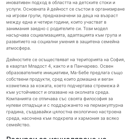
иновативен подход в областта на детските стоки и
услуги. Основната й дейност се състои в организиране
на игрови групи, предназначени за деца на възраст
между една и четири години, които участват в
занимания заедно с родителите си. Този модел
насърчава социализацията, адаптацията към група и
развитието на социални умения в защитена семейна
атмосфера.
Дейностите се осъществяват на територията на София,
в квартал Младост 4, както и в Панчарево. Освен
образователните инициативи, Ма-Бебе предлага също
собствени продукти, сред които домашна и веган
козметика за кожата, което подчертава стремежа й
към устойчивост и опазване на околната среда.
Компанията се отличава със своята философия за
нулеви отпадъци и с поддържането на пермакултурна
градина, създавайки цялостна екологично настроена
среда, насочена към подкрепа и хармония за всяко
семейство.