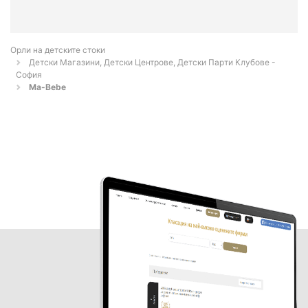
Орли на детските стоки
Детски Магазини, Детски Центрове, Детски Парти Клубове -
София
Ma-Bebe