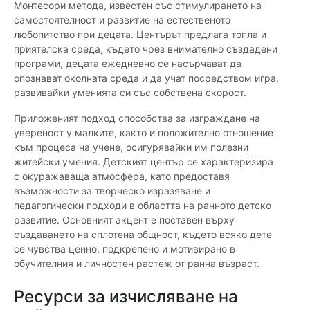
Монтесори метода, известен със стимулирането на
самостоятелност и развитие на естественото
любопитство при децата. Центърът предлага топла и
приятелска среда, където чрез внимателно създадени
програми, децата ежедневно се насърчават да
опознават околната среда и да учат посредством игра,
развивайки уменията си със собствена скорост.
Приложеният подход способства за изграждане на
увереност у малките, както и положително отношение
към процеса на учене, осигурявайки им полезни
житейски умения. Детският център се характеризира
с окуражаваща атмосфера, като предоставя
възможности за творческо изразяване и
педагогически подходи в областта на ранното детско
развитие. Основният акцент е поставен върху
създаването на сплотена общност, където всяко дете
се чувства ценно, подкрепено и мотивирано в
обучителния и личностен растеж от ранна възраст.
Ресурси за изчисляване на