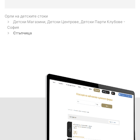
Орли на детските стоки
Детски Магазини, Детски Центрове, Детски Парти Клубове -
София
Стъпчица