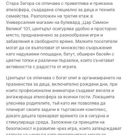
Стара Загора се отличава с приветлива и приказна
атмосфера, създадена специално за деца и техните
семейства. Разположен на третия етаж в
Универсалния магазин на булевард „Цар Симеон
Велики“ 101, центърът осигурява удобно и просторно
място, предназначено за разнообразни игри и
забавления в свободното време. Малките посетители
могат да се възползват от множество съоръжения
като надуваеми площадки, батут, обширен басейн с
цветни топки и различни пързалки, които съчетават
активността с радостта от играта.
Центърът се отличава с богат опит в организирането на
празненства за деца, включително рождени дни, при
които професионални аниматори създават весела и
ангажираща атмосфера за всички гости. Локацията
улеснява родителите, тъй като им позволява да
планират своите задачи в търговския комплекс,
докато децата прекарват времето си в сигурна и
стимулираща среда. Заложени са принципи на
безопасност и развитие чрез игра, които затвърждават
статута на центъра като предпочитано място за