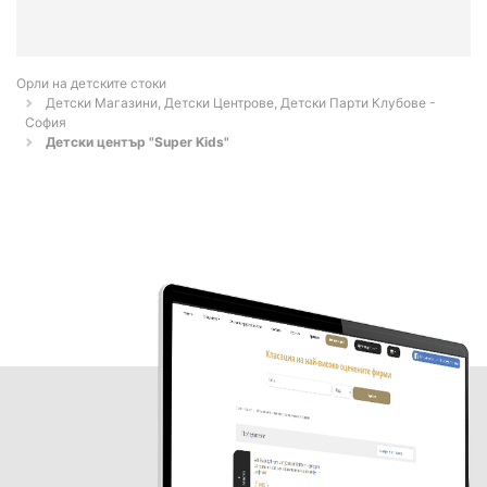
Орли на детските стоки
Детски Магазини, Детски Центрове, Детски Парти Клубове -
София
Детски център "Super Kids"