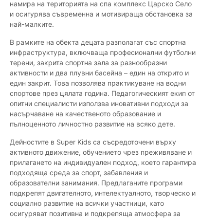
намира на територията на спа комплекс Царско Село
и осигурява съвременна и мотивираща обстановка за
най-малките.
В рамките на обекта децата разполагат със спортна
инфраструктура, включваща професионални футболни
терени, закрита спортна зала за разнообразни
активности и два плувни басейна – един на открито и
един закрит. Това позволява практикуване на водни
спортове през цялата година. Педагогическият екип от
опитни специалисти използва иновативни подходи за
насърчаване на качественото образование и
пълноценното личностно развитие на всяко дете.
Дейностите в Super Kids са съсредоточени върху
активното движение, обучението чрез преживяване и
прилагането на индивидуален подход, което гарантира
подходяща среда за спорт, забавления и
образователни занимания. Предлаганите програми
подкрепят двигателното, интелектуалното, творческо и
социално развитие на всички участници, като
осигуряват позитивна и подкрепяща атмосфера за