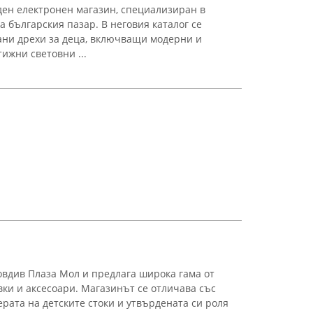
ен електронен магазин, специализиран в
а българския пазар. В неговия каталог се
ани дрехи за деца, включващи модерни и
ижни световни ...
овдив Плаза Мол и предлага широка гама от
вки и аксесоари. Магазинът се отличава със
рата на детските стоки и утвърдената си роля