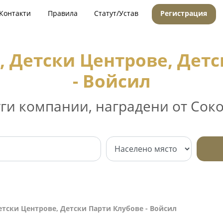
Контакти
Правила
Статут/Устав
Регистрация
, Детски Центрове, Детс
- Войсил
уги компании, наградени от Соко
етски Центрове, Детски Парти Клубове - Войсил