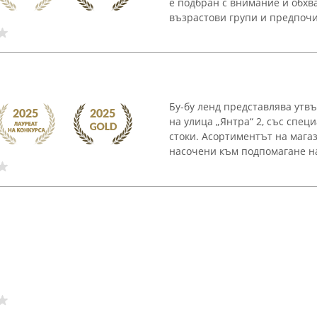
е подбран с внимание и обхв
възрастови групи и предпочит
Бу-бу ленд представлява утв
на улица „Янтра“ 2, със спец
стоки. Асортиментът на мага
насочени към подпомагане на 