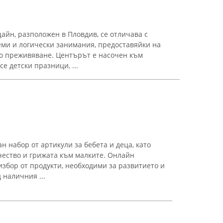
йн, разположен в Пловдив, се отличава с
ми и логически занимания, предоставяйки на
о преживяване. Центърът е насочен към
е детски празници, ...
н набор от артикули за бебета и деца, като
чество и грижата към малките. Онлайн
избор от продукти, необходими за развитието и
 наличния ...