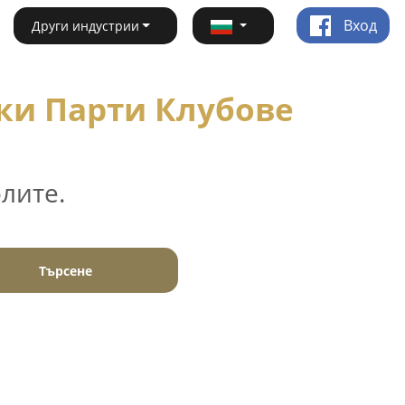
Вход
Други индустрии
ки Парти Клубове
лите.
Търсене