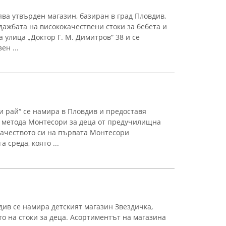
ява утвърден магазин, базиран в град Пловдив,
дажбата на висококачествени стоки за бебета и
 улица „Доктор Г. М. Димитров“ 38 и се
ен ...
 рай“ се намира в Пловдив и предоставя
 метода Монтесори за деца от предучилищна
 качеството си на първата Монтесори
 среда, която ...
див се намира детският магазин Звездичка,
о на стоки за деца. Асортиментът на магазина