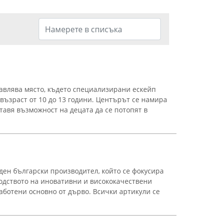
тавлява място, където специализирани ескейп
 възраст от 10 до 13 години. Центърът се намира
ставя възможност на децата да се потопят в
ден български производител, който се фокусира
одството на иновативни и висококачествени
аботени основно от дърво. Всички артикули се