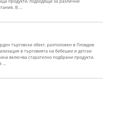
аща продукти, подходящи за различни
ания. В ...
ърден търговски обект, разположен в Пловдив
иализация в търговията на бебешки и детски
зина включва старателно подбрани продукти,
...