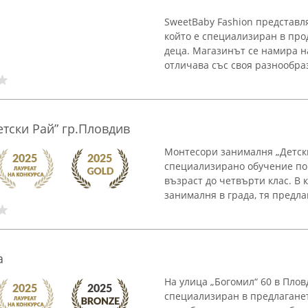
SweetBaby Fashion представл
който е специализиран в про
деца. Магазинът се намира на
отличава със своя разнообраз
тски Рай” гр.Пловдив
Монтесори занималня „Детски
специализирано обучение по
възраст до четвърти клас. В
занималня в града, тя предлага
а
На улица „Богомил“ 60 в Плов
специализиран в предлаганет