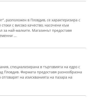
т“, разположен в Пловдив, се характеризира с
 стоки с високо качество, насочени към
ил за най-малките. Магазинът предоставя
менни ...
пания, специализирана в търговията на едро с
рад Пловдив. Фирмата предоставя разнообразна
то отговарят на изискванията на пазара на