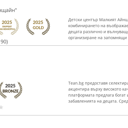
йнщайн"
Детски център Малкият Айнща
комбинирането на въображае
децата различно и вълнуващ
организиране на запомнящи с
190)
Tean.bg предоставя селектира
акцентира върху високото ка
платформата предлага богат 
забавленията на децата. Сред