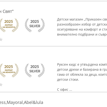
н Свят"
Детски магазин „Приказен свя
разнообразен избор от детски
осигуряване на комфорт и ст
внимателно подбрани и съвре
Руксен кидс е утвърдена ком
детски дрехи и базирана в г
гама от облекла за деца, кои
детски стоки.
С офис ...
ss,Mayoral,Abel&lula