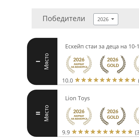
Победители
2026
Ескейп стаи за деца на 10-1
Място
I
10.0
Lion Toys
Място
II
9.9
(