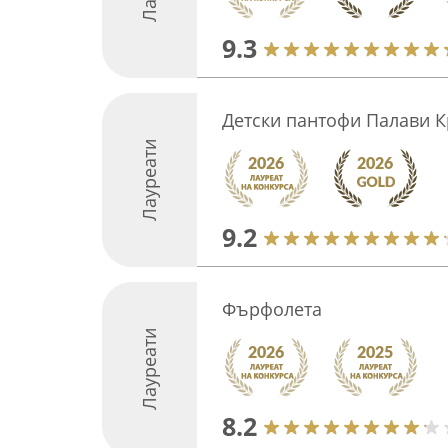
9.3
Детски пантофи Палави К
Лауреати
9.2
Фърфолета
Лауреати
8.2