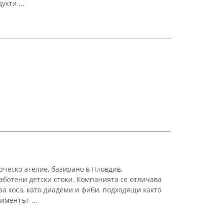
кти ...
ческо ателие, базирано в Пловдив,
ботени детски стоки. Компанията се отличава
за коса, като диадеми и фиби, подходящи както
иментът ...