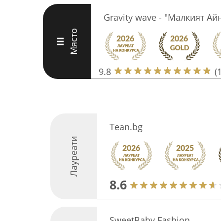
Gravity wave - "Малкият А
Място
III
9.8
(
Tean.bg
Лауреати
8.6
SweetBaby Fashion