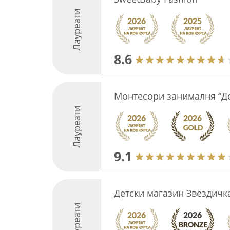
Лауреати
8.6
Монтесори занималня “Де
Лауреати
9.1
Детски магазин Звездичк
Лауреати