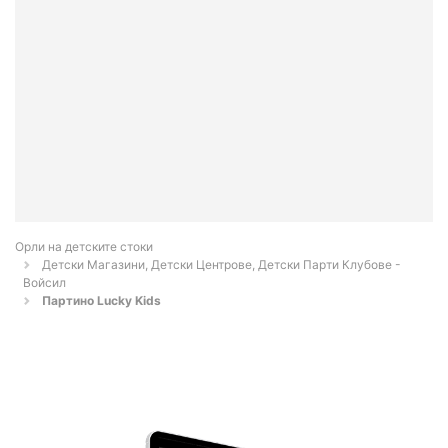
Орли на детските стоки
Детски Магазини, Детски Центрове, Детски Парти Клубове -
Войсил
Партино Lucky Kids