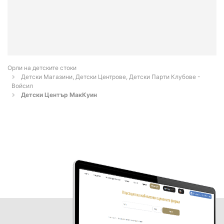
Орли на детските стоки
Детски Магазини, Детски Центрове, Детски Парти Клубове -
Войсил
Детски Център МакКуин