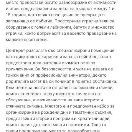
място предоставя богато разнообразие от активности
и игри, предназначени за деца на възраст между 1 и
15 години, като всяко посещение се превръща в
запомнящо се събитие. Просторните игрални зали са
оборудвани с големи лабиринти, батути и множество
играчки, които допринасят за веселото прекарване на
малките посетители.
Центърът разполага със специализирани помещения
като дискотека с караоке и зала за пейнтбол, които
предоставят допълнителни възможности за
приключения. За безопасността и уюта на децата се
грижи екип от професионални аниматори, докато
родителите могат да си починат в приятна обстановка.
Към центъра често се отправят положителни отзиви,
които акцентират върху високото качество на
обслужване, ангажираността на аниматорите и
отличната хигиена. Мястото е и предпочитан избор за
организиране на рождени дни и тематични събития,
предлагайки авторски програми и креативни идеи,
които правят детските мечти постижими. Това го
прави предпочитано място за разнообразно и