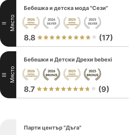
Бебешка и детска мода "Сези"
Място
II
8.8
(17)
Бебешки и Детски Дрехи bebexi
Място
III
8.7
(9)
Парти център "Дъга"