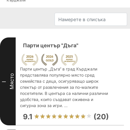
Кърджали
Парти център "Дъга"
Парти център „Дъга“ в град Кърджали
представлява популярно място сред
Място
семейства с деца, осигуряващо широк
I
спектър от развлечения за по-малките
посетители. В центъра са налични различни
удобства, които създават оживена и
сигурна зона за игри. ...
9.1
(20)